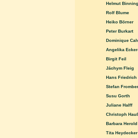
Helmut Binnin
Rolf Blume
Heiko Börner
Peter Burkart
Dominique Cal
Angelika Ecker
Birgit Feil
Jáchym Fleig
Hans Friedrich
Stefan Frombe
Susu Gorth
Juliane 
Christoph
Barbara Herold
Tita Heyde