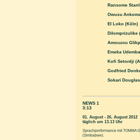
Ransome Stanl
Owusu Ankoma
El Loko (Köln)
Dilomprizulike 
Amouzou Glikp
Emeka Udemba 
Kofi Setordji (
Godfried Donk
Sokari Dougla
NEWS 1
3:13
01. August - 26. August 2012
täglich um 13.13 Uhr
Sprachperformance mit TOMM
(Simbabwe).