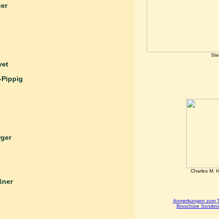
ger
St
vet
-Pippig
rger
Halff
Charles M. H
 Haußner
Anmerkungen zum
Broschüre Sonde
cker