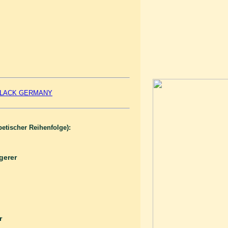
g BLACK GERMANY
betischer Reihenfolge):
gerer
r