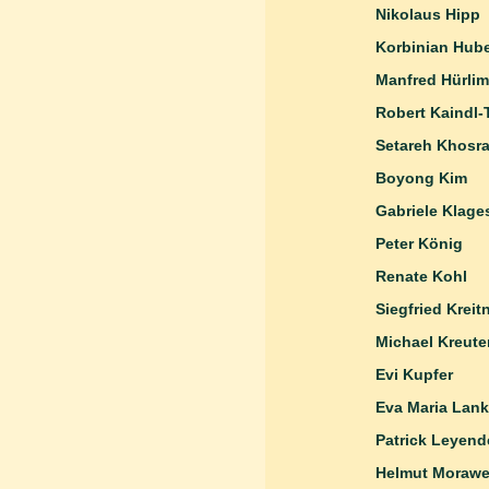
Nikolaus Hi
Korbin
Manfred 
Robert Kain
Setareh
Boyong Kim
Gabriel
Peter 
Renate Kohl
Siegfried Kreit
Michael
Evi Kupfer
Eva Maria Lan
Patrick Leyend
Helmut Mor