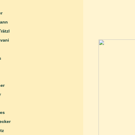
pp
ian Huber
Hürlimann
dl-Trätzl
 Khosravani
e Klages
König
ner
 Kreuter
kes
ecker
awetz