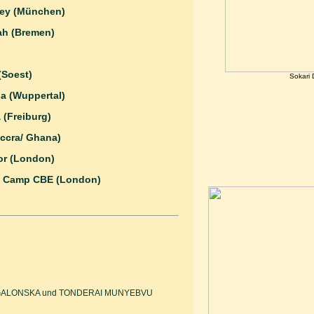
ey (München)
h (Bremen)
(Soest)
Sokari
a (Wuppertal)
(Freiburg)
Accra/ Ghana)
or (London)
s Camp CBE (London)
A GALONSKA und TONDERAI MUNYEBVU