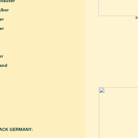
Triftshäuser
Uber
B
er
 Wagner
er
and
BLACK GERMANY
: