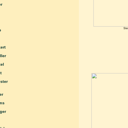
er
Ste
Prokop
 Pytlik
uenkert
ller
el
g Sandt
ng Schuster
 Semmler
ons
 Springer