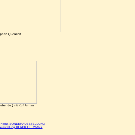
ephan Quenkert
uber (re.) mit Kofi Annan
 Thema SONDERAUSSTELLUNG
rausstellung BLACK GERMANY