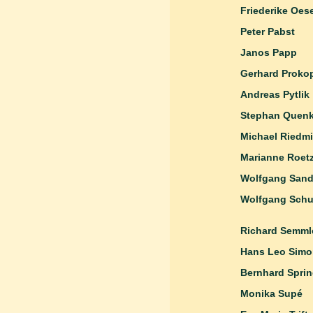
Friederike Oes
Peter Pabst
Janos Papp
Gerhard 
Andreas
Stephan Q
Michael Riedmi
Marianne Roetz
Wolfgan
Wolfga
Richard
Hans Leo Sim
Bernhard
Monika Supé